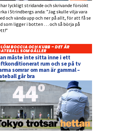
 har lyckligt stridande och skrivande försökt
rka i Strindbergs anda: ”Jag skulle vilja vara
d och vända upp och ner på allt, för att få se
d som ligger i botten … och så börja på
tt!”
GLÖM BOCCIA OCH KUBB – DET ÄR
GATEBALL SOM GÄLLER
an måste inte sitta inne i ett
uftkonditionerat rum och se på tv
arma somrar om man är gammal –
ateball går bra