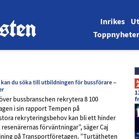
Inrikes
Ut
Toppnyhete
an du söka till utbildningen för bussförare –
er
1
ver bussbranschen rekrytera 8 100
f
tagen i sin rapport Tempen på
ora rekryteringsbehov kan bli ett hinder
 resenärernas förväntningar”, säger Caj
ning på Transportföretagen. ”Turtätheten