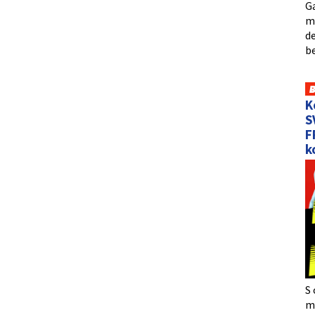
Ga
me
de
b
K
S
F
k
S 
må