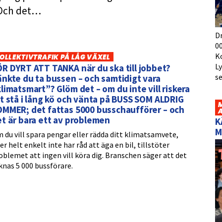
” Och det…
D
00
K
OLLEKTIVTRAFIK PÅ LÅG VÄXEL
L
R DYRT ATT TANKA när du ska till jobbet?
s
nkte du ta bussen – och samtidigt vara
limatsmart”? Glöm det – om du inte vill riskera
t stå i lång kö och vänta på BUSS SOM ALDRIG
OMMER; det fattas 5000 busschaufförer – och
t är bara ett av problemen
K
M
 du vill spara pengar eller rädda ditt klimatsamvete,
ler helt enkelt inte har råd att äga en bil, tillstöter
oblemet att ingen vill köra dig. Branschen säger att det
knas 5 000 bussförare.