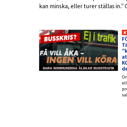
kan minska, eller turer ställas in.
K
FÖ
Tä
”k
at
K
de
Om
el
pr
sa