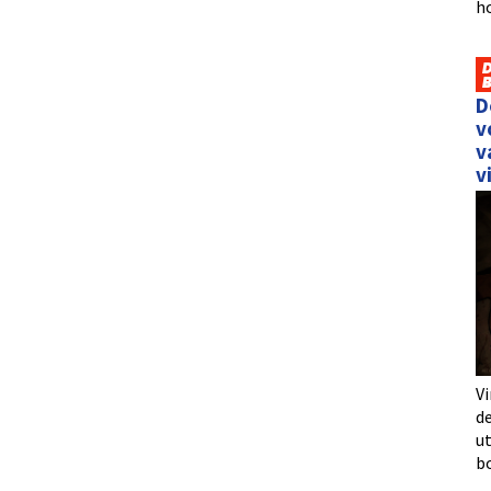
h
D
v
v
v
Vi
de
u
b