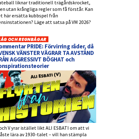
teball liknar traditionell trägårdskrocket,
n utan krångliga regler som få förstår. Kan
t här ersätta kubbspel från
ensinstationen? Läge att satsa på VM 2026?
BÅG OCH REGNBÅGAR
ommentar PRIDE: Förvirring råder, då
VENSK VÄNSTER VÄGRAR TA AVSTÅND
RÅN AGGRESSIVT BÖGHAT och
onspirationsteorier
och V yrar istället likt ALI ESBATI om att vi
ste lära av 1930-talet – vill han stämpla