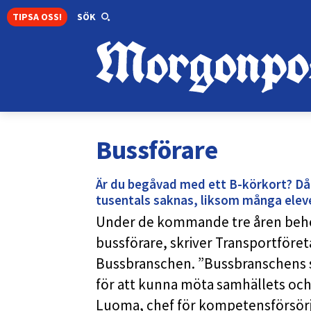
TIPSA OSS!
SÖK
Bussförare
Är du begåvad med ett B-körkort? Då k
tusentals saknas, liksom många elev
Under de kommande tre åren behö
bussförare, skriver Transportföre
Bussbranschen. ”Bussbranschens st
för att kunna möta samhällets och
Luoma, chef för kompetensförsörj