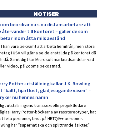
NOTISER
oom beordrar nu sina distansarbetare att
 återvänder till kontoret – gäller de som
rbetar inom åtta mils avstånd
t kan vara bekvämt att arbeta hemifrån, men stora
retag i USA vill gärna se de anställda på kontoret då
h då. Samtidigt tar Microsoft marknadsandelar vad
ller video, på Zooms bekostnad.
rry Potter-utställning kallar J.K. Rowling
t ”kallt, hjärtlöst, glädjesugande väsen” –
tryker nu hennes namn
ligt utställningens transsexuelle projektledare
äglas Harry Potter-böckerna av rasstereotyper, hat
t feta personer, brist på HBTQIA+-personer.
wling har ”superhatiska och splittrande åsikter.”