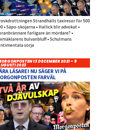
roskdrottningen Strandhälls taxiresor för 500
0 • Säpo-skojarna • Hallick blir advokat •
oranbrännare farligare än mördare? •
yxmäklarens bulvanbluff • Schulmans
entimentala sörja
MORGONPOSTEN 13 DECEMBER 2021 – 9
AUGUSTI 2023
ÄRA LÄSARE! NU SÄGER VI PÅ
ORGONPOSTEN FARVÄL