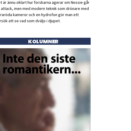
t är ännu oklart hur forskarna agerar om Nessie går
ll attack, men med modern teknik som drönare med
fraröda kameror och en hydrofon gör man ett
rsök att se vad som dväljs i djupet.
KOLUMNER