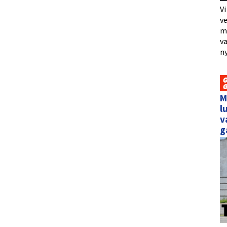
Vi
ve
me
va
ny
M
l
v
g