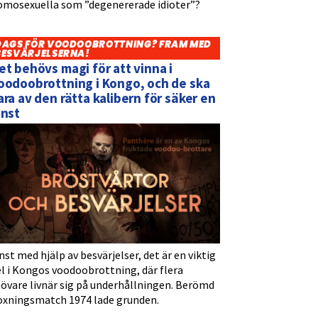
omosexuella som ”degenererade idioter”?
DAGS FÖR VOODOOBROTTNING? FRAM MED
BESVÄRJELSERNA!
et behövs magi för att vinna i
oodoobrottning i Kongo, och de ska
ara av den rätta kalibern för säker en
inst
nst med hjälp av besvärjelser, det är en viktig
l i Kongos voodoobrottning, där flera
tövare livnär sig på underhållningen. Berömd
oxningsmatch 1974 lade grunden.