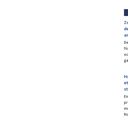
Z
de
a
De
fö
oc
gä
Ha
et
s
En
pr
mo
Ro