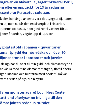
ngre än en blåval? Ja, säger forskare i Peru,
om efter en upptäckt för 13 år sedan nu
resenterar Perucetus colossus
åvalen har länge ansetts vara det tyngsta djur som
nnits, men nu får den en silverplats i historien.
rucetus colossus, som gled runt i vattnet för 39
ljoner år sedan, vägde upp till 320 ton.
ygplatsstöld i Spanien – tjuvar tar en
iamantprydd Hermès-väska och över 90
iljoner kronor i kontanter och juveler
lskling, har du sett till min guld- och diamantprydda
ndväska med mina diamantörhängen, tiomiljoners
lgari-klockan och buntarna med sedlar?” Då var
uvarna redan på flykt i sin hyrbil.
rfaren monsterjägare? Loch Ness Center i
ottland efterlyser nu frivilliga till den
törsta jakten sedan 1970-talet