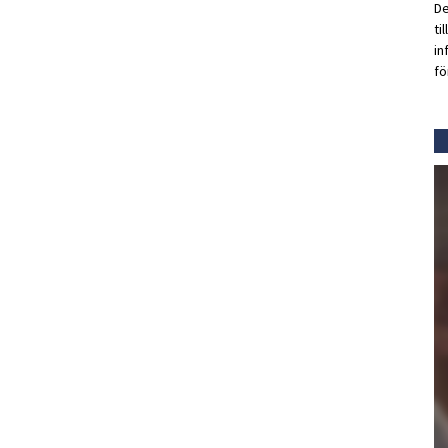
De
ti
in
fö