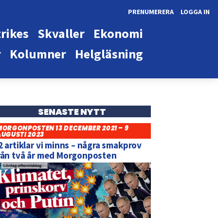
PRENUMERERA
LOGGA IN
rikes
Skvaller
Ekonomi
r
Kolumner
Helgläsning
SENASTE NYTT
MORGONPOSTEN 13 DECEMBER 2021 – 9
AUGUSTI 2023
2 artiklar vi minns – några smakprov
rån två år med Morgonposten