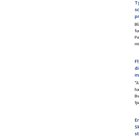
Ty
s
p
Bl
fu
Pe
mi
Fl
d
m
”Ä
ha
Bv
tj
E
Sk
s