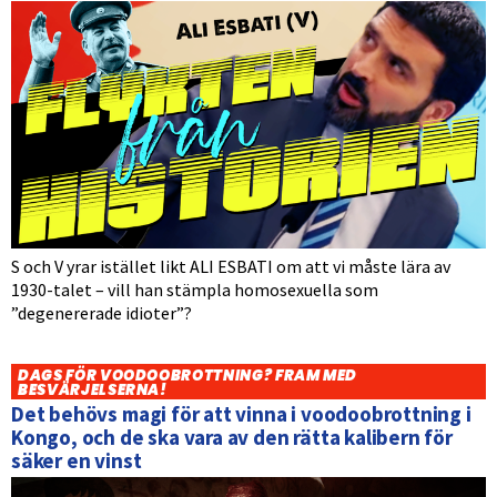
S och V yrar istället likt ALI ESBATI om att vi måste lära av
1930-talet – vill han stämpla homosexuella som
”degenererade idioter”?
DAGS FÖR VOODOOBROTTNING? FRAM MED
BESVÄRJELSERNA!
Det behövs magi för att vinna i voodoobrottning i
Kongo, och de ska vara av den rätta kalibern för
säker en vinst