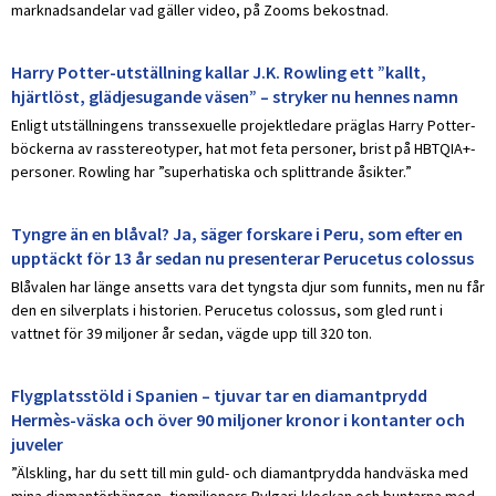
marknadsandelar vad gäller video, på Zooms bekostnad.
Harry Potter-utställning kallar J.K. Rowling ett ”kallt,
hjärtlöst, glädjesugande väsen” – stryker nu hennes namn
Enligt utställningens transsexuelle projektledare präglas Harry Potter-
böckerna av rasstereotyper, hat mot feta personer, brist på HBTQIA+-
personer. Rowling har ”superhatiska och splittrande åsikter.”
Tyngre än en blåval? Ja, säger forskare i Peru, som efter en
upptäckt för 13 år sedan nu presenterar Perucetus colossus
Blåvalen har länge ansetts vara det tyngsta djur som funnits, men nu får
den en silverplats i historien. Perucetus colossus, som gled runt i
vattnet för 39 miljoner år sedan, vägde upp till 320 ton.
Flygplatsstöld i Spanien – tjuvar tar en diamantprydd
Hermès-väska och över 90 miljoner kronor i kontanter och
juveler
”Älskling, har du sett till min guld- och diamantprydda handväska med
mina diamantörhängen, tiomiljoners Bvlgari-klockan och buntarna med