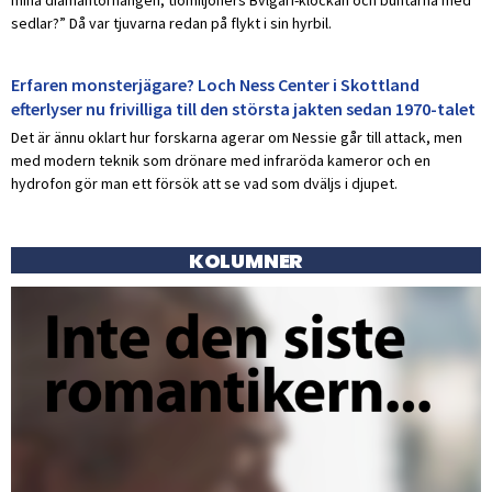
sedlar?” Då var tjuvarna redan på flykt i sin hyrbil.
Erfaren monsterjägare? Loch Ness Center i Skottland
efterlyser nu frivilliga till den största jakten sedan 1970-talet
Det är ännu oklart hur forskarna agerar om Nessie går till attack, men
med modern teknik som drönare med infraröda kameror och en
hydrofon gör man ett försök att se vad som dväljs i djupet.
KOLUMNER