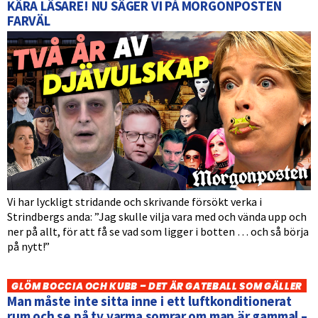
KÄRA LÄSARE! NU SÄGER VI PÅ MORGONPOSTEN
FARVÄL
Vi har lyckligt stridande och skrivande försökt verka i
Strindbergs anda: ”Jag skulle vilja vara med och vända upp och
ner på allt, för att få se vad som ligger i botten … och så börja
på nytt!”
GLÖM BOCCIA OCH KUBB – DET ÄR GATEBALL SOM GÄLLER
Man måste inte sitta inne i ett luftkonditionerat
rum och se på tv varma somrar om man är gammal –