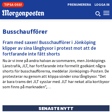
TIPSA OSS!
PRENUMERERA
LOGGA IN
Busschaufförer
Fram med saxen! Busschaufförer i Jönköping
klipper av sina långbyxor i protest mot att de
fortfarande inte fått shorts
Nu är vi inne på andra halvan av sommaren, men Jönköpings
Länstrafik, JLT, har fortfarande inte formellt godkänt några
shorts för busschaufförerna, meddelar Jönköpings-Posten. De
protesterar nu genom att klippa sönder sina långbyxor. ”Det
är bara trams det JLT sysslar med. JLT har nekat alla kortbyxor
som finns på marknaden”,…
SENASTE NYTT