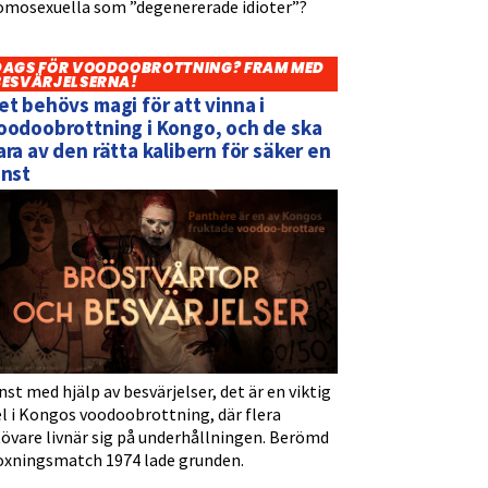
omosexuella som ”degenererade idioter”?
DAGS FÖR VOODOOBROTTNING? FRAM MED
BESVÄRJELSERNA!
et behövs magi för att vinna i
oodoobrottning i Kongo, och de ska
ara av den rätta kalibern för säker en
inst
nst med hjälp av besvärjelser, det är en viktig
l i Kongos voodoobrottning, där flera
tövare livnär sig på underhållningen. Berömd
oxningsmatch 1974 lade grunden.