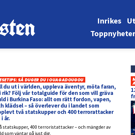
Inrikes
Ut
Toppnyhete
ESETIPS: SÅ DUGER DU I OUAGADOUGOU
ll du ut i världen, uppleva äventyr, möta faran,
1
i rik? Följ vår totalguide för den som vill gräva
f
ld i Burkina Faso: allt om rätt fordon, vapen,
h klädsel – så överlever du i landet som
plevt två statskupper och 400 terrorattacker
i år.
å statskupper, 400 terroristattacker – och mängder av
ld som väntar på just dig.