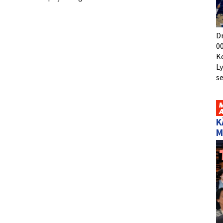
D
00
K
L
s
K
M