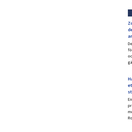
Z
de
a
De
fö
oc
gä
Ha
et
s
En
pr
mo
Ro