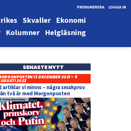
PRENUMERERA
LOGGA IN
rikes
Skvaller
Ekonomi
r
Kolumner
Helgläsning
SENASTE NYTT
MORGONPOSTEN 13 DECEMBER 2021 – 9
AUGUSTI 2023
2 artiklar vi minns – några smakprov
rån två år med Morgonposten