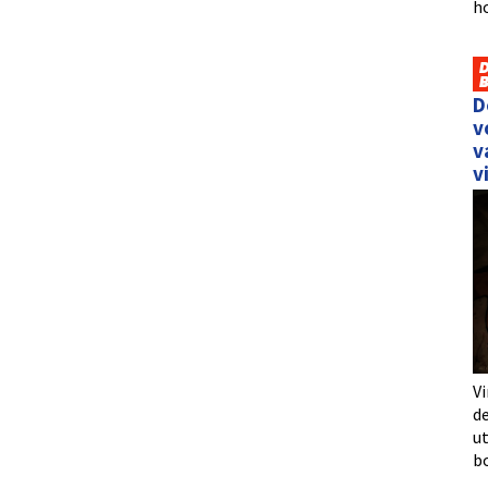
h
D
v
v
v
Vi
de
u
b