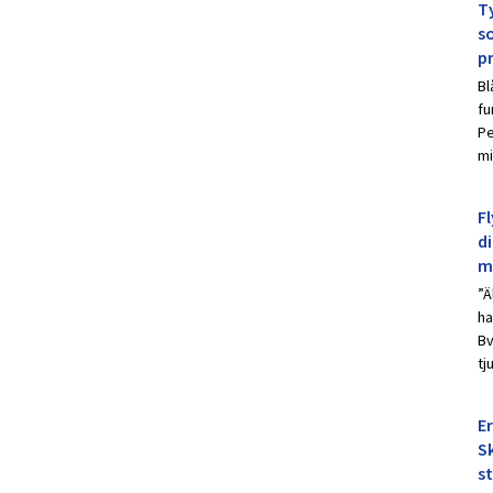
Ty
s
p
Bl
fu
Pe
mi
Fl
d
m
”Ä
ha
Bv
tj
E
Sk
s