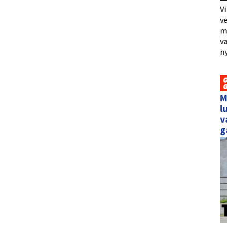
Vi
ve
me
va
ny
M
l
v
g