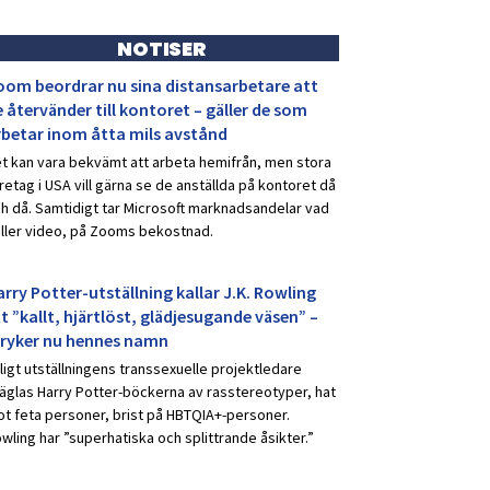
NOTISER
oom beordrar nu sina distansarbetare att
 återvänder till kontoret – gäller de som
rbetar inom åtta mils avstånd
t kan vara bekvämt att arbeta hemifrån, men stora
retag i USA vill gärna se de anställda på kontoret då
h då. Samtidigt tar Microsoft marknadsandelar vad
ller video, på Zooms bekostnad.
rry Potter-utställning kallar J.K. Rowling
t ”kallt, hjärtlöst, glädjesugande väsen” –
tryker nu hennes namn
ligt utställningens transsexuelle projektledare
äglas Harry Potter-böckerna av rasstereotyper, hat
t feta personer, brist på HBTQIA+-personer.
wling har ”superhatiska och splittrande åsikter.”