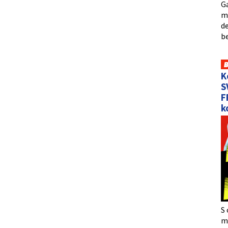
Ga
me
de
b
K
S
F
k
S 
må