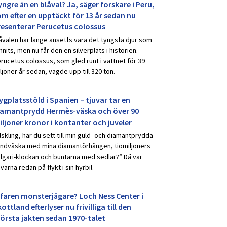
ngre än en blåval? Ja, säger forskare i Peru,
om efter en upptäckt för 13 år sedan nu
resenterar Perucetus colossus
åvalen har länge ansetts vara det tyngsta djur som
nnits, men nu får den en silverplats i historien.
rucetus colossus, som gled runt i vattnet för 39
ljoner år sedan, vägde upp till 320 ton.
ygplatsstöld i Spanien – tjuvar tar en
iamantprydd Hermès-väska och över 90
iljoner kronor i kontanter och juveler
lskling, har du sett till min guld- och diamantprydda
ndväska med mina diamantörhängen, tiomiljoners
lgari-klockan och buntarna med sedlar?” Då var
uvarna redan på flykt i sin hyrbil.
rfaren monsterjägare? Loch Ness Center i
ottland efterlyser nu frivilliga till den
törsta jakten sedan 1970-talet