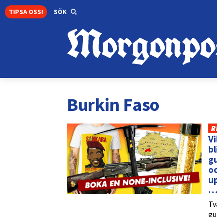
TIPSA OSS!
SÖK
Burkin Faso
R
Vi
bl
gu
oc
up
… 
Tv
gu