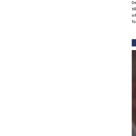
De
ti
in
fö