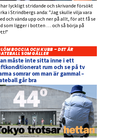
 har lyckligt stridande och skrivande försökt
rka i Strindbergs anda: ”Jag skulle vilja vara
d och vända upp och ner på allt, för att få se
d som ligger i botten … och så börja på
tt!”
GLÖM BOCCIA OCH KUBB – DET ÄR
GATEBALL SOM GÄLLER
an måste inte sitta inne i ett
uftkonditionerat rum och se på tv
arma somrar om man är gammal –
ateball går bra