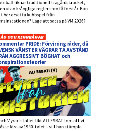
teball liknar traditionell trägårdskrocket,
n utan krångliga regler som få förstår. Kan
t här ersätta kubbspel från
ensinstationen? Läge att satsa på VM 2026?
BÅG OCH REGNBÅGAR
ommentar PRIDE: Förvirring råder, då
VENSK VÄNSTER VÄGRAR TA AVSTÅND
RÅN AGGRESSIVT BÖGHAT och
onspirationsteorier
och V yrar istället likt ALI ESBATI om att vi
ste lära av 1930-talet – vill han stämpla