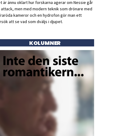
t är ännu oklart hur forskarna agerar om Nessie går
ll attack, men med modern teknik som drönare med
fraröda kameror och en hydrofon gör man ett
rsök att se vad som dväljs i djupet.
KOLUMNER