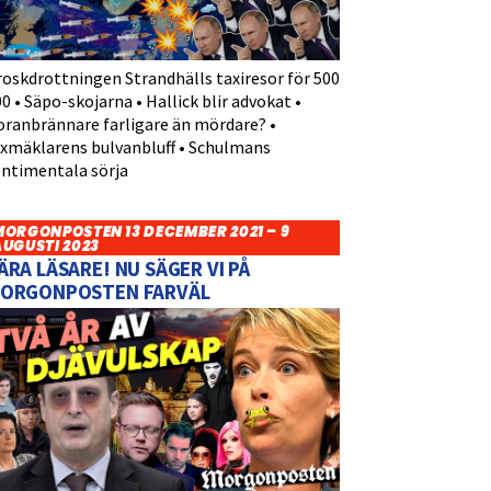
roskdrottningen Strandhälls taxiresor för 500
0 • Säpo-skojarna • Hallick blir advokat •
oranbrännare farligare än mördare? •
yxmäklarens bulvanbluff • Schulmans
entimentala sörja
MORGONPOSTEN 13 DECEMBER 2021 – 9
AUGUSTI 2023
ÄRA LÄSARE! NU SÄGER VI PÅ
ORGONPOSTEN FARVÄL