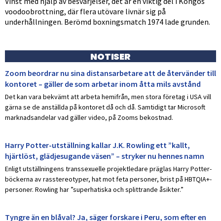
Vinst med hjälp av besvärjelser, det är en viktig del i Kongos
voodoobrottning, där flera utövare livnär sig på
underhållningen. Berömd boxningsmatch 1974 lade grunden.
NOTISER
Zoom beordrar nu sina distansarbetare att de återvänder till
kontoret – gäller de som arbetar inom åtta mils avstånd
Det kan vara bekvämt att arbeta hemifrån, men stora företag i USA vill
gärna se de anställda på kontoret då och då. Samtidigt tar Microsoft
marknadsandelar vad gäller video, på Zooms bekostnad.
Harry Potter-utställning kallar J.K. Rowling ett ”kallt,
hjärtlöst, glädjesugande väsen” – stryker nu hennes namn
Enligt utställningens transsexuelle projektledare präglas Harry Potter-
böckerna av rasstereotyper, hat mot feta personer, brist på HBTQIA+-
personer. Rowling har ”superhatiska och splittrande åsikter.”
Tyngre än en blåval? Ja, säger forskare i Peru, som efter en