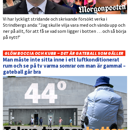
Vi har lyckligt stridande och skrivande försökt verka i
Strindbergs anda: ”Jag skulle vilja vara med och vända upp och
ner på allt, för att få se vad som ligger i botten … och så börja
på nytt!”
GLÖM BOCCIA OCH KUBB – DET ÄR GATEBALL SOM GÄLLER
Man måste inte sitta inne i ett luftkonditionerat
rum och se på tv varma somrar om man är gammal –
gateball går bra