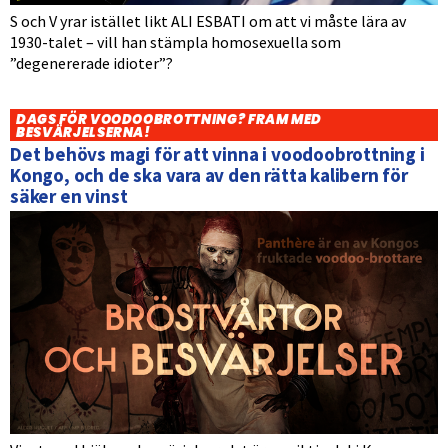
S och V yrar istället likt ALI ESBATI om att vi måste lära av
1930-talet – vill han stämpla homosexuella som
”degenererade idioter”?
DAGS FÖR VOODOOBROTTNING? FRAM MED
BESVÄRJELSERNA!
Det behövs magi för att vinna i voodoobrottning i
Kongo, och de ska vara av den rätta kalibern för
säker en vinst