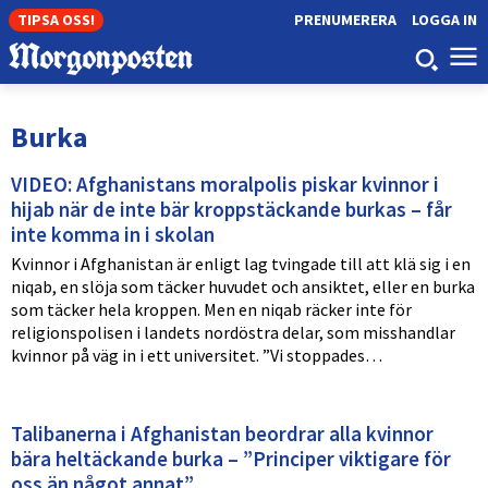
TIPSA OSS!
PRENUMERERA
LOGGA IN
Burka
VIDEO: Afghanistans moralpolis piskar kvinnor i
hijab när de inte bär kroppstäckande burkas – får
inte komma in i skolan
Kvinnor i Afghanistan är enligt lag tvingade till att klä sig i en
niqab, en slöja som täcker huvudet och ansiktet, eller en burka
som täcker hela kroppen. Men en niqab räcker inte för
religionspolisen i landets nordöstra delar, som misshandlar
kvinnor på väg in i ett universitet. ”Vi stoppades…
Talibanerna i Afghanistan beordrar alla kvinnor
bära heltäckande burka – ”Principer viktigare för
oss än något annat”