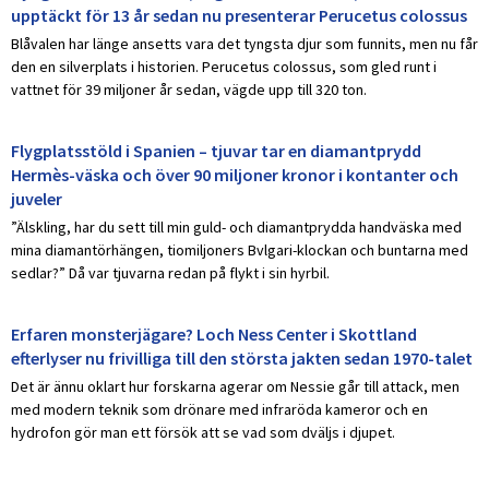
upptäckt för 13 år sedan nu presenterar Perucetus colossus
Blåvalen har länge ansetts vara det tyngsta djur som funnits, men nu får
den en silverplats i historien. Perucetus colossus, som gled runt i
vattnet för 39 miljoner år sedan, vägde upp till 320 ton.
Flygplatsstöld i Spanien – tjuvar tar en diamantprydd
Hermès-väska och över 90 miljoner kronor i kontanter och
juveler
”Älskling, har du sett till min guld- och diamantprydda handväska med
mina diamantörhängen, tiomiljoners Bvlgari-klockan och buntarna med
sedlar?” Då var tjuvarna redan på flykt i sin hyrbil.
Erfaren monsterjägare? Loch Ness Center i Skottland
efterlyser nu frivilliga till den största jakten sedan 1970-talet
Det är ännu oklart hur forskarna agerar om Nessie går till attack, men
med modern teknik som drönare med infraröda kameror och en
hydrofon gör man ett försök att se vad som dväljs i djupet.