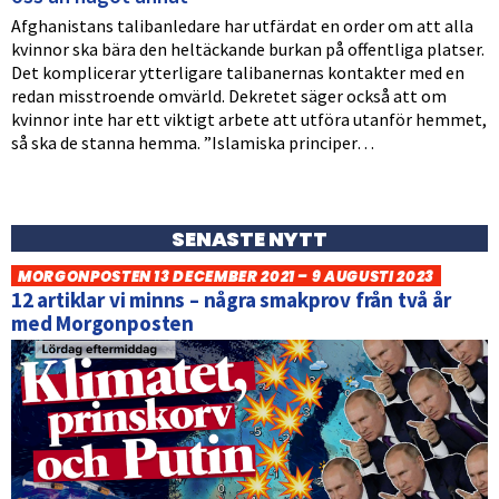
Afghanistans talibanledare har utfärdat en order om att alla
kvinnor ska bära den heltäckande burkan på offentliga platser.
Det komplicerar ytterligare talibanernas kontakter med en
redan misstroende omvärld. Dekretet säger också att om
kvinnor inte har ett viktigt arbete att utföra utanför hemmet,
så ska de stanna hemma. ”Islamiska principer…
SENASTE NYTT
MORGONPOSTEN 13 DECEMBER 2021 – 9 AUGUSTI 2023
12 artiklar vi minns – några smakprov från två år
med Morgonposten