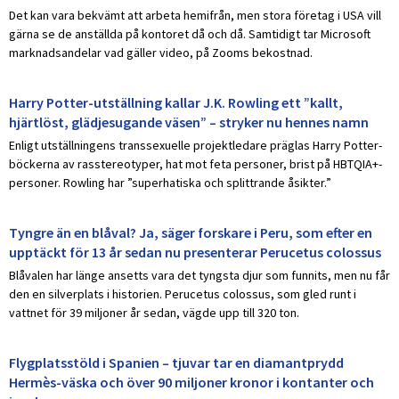
Det kan vara bekvämt att arbeta hemifrån, men stora företag i USA vill
gärna se de anställda på kontoret då och då. Samtidigt tar Microsoft
marknadsandelar vad gäller video, på Zooms bekostnad.
Harry Potter-utställning kallar J.K. Rowling ett ”kallt,
hjärtlöst, glädjesugande väsen” – stryker nu hennes namn
Enligt utställningens transsexuelle projektledare präglas Harry Potter-
böckerna av rasstereotyper, hat mot feta personer, brist på HBTQIA+-
personer. Rowling har ”superhatiska och splittrande åsikter.”
Tyngre än en blåval? Ja, säger forskare i Peru, som efter en
upptäckt för 13 år sedan nu presenterar Perucetus colossus
Blåvalen har länge ansetts vara det tyngsta djur som funnits, men nu får
den en silverplats i historien. Perucetus colossus, som gled runt i
vattnet för 39 miljoner år sedan, vägde upp till 320 ton.
Flygplatsstöld i Spanien – tjuvar tar en diamantprydd
Hermès-väska och över 90 miljoner kronor i kontanter och