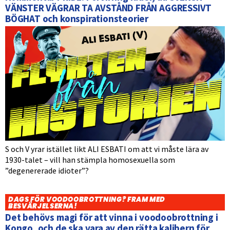
VÄNSTER VÄGRAR TA AVSTÅND FRÅN AGGRESSIVT
BÖGHAT och konspirationsteorier
S och V yrar istället likt ALI ESBATI om att vi måste lära av
1930-talet – vill han stämpla homosexuella som
”degenererade idioter”?
DAGS FÖR VOODOOBROTTNING? FRAM MED
BESVÄRJELSERNA!
Det behövs magi för att vinna i voodoobrottning i
Kongo, och de ska vara av den rätta kalibern för