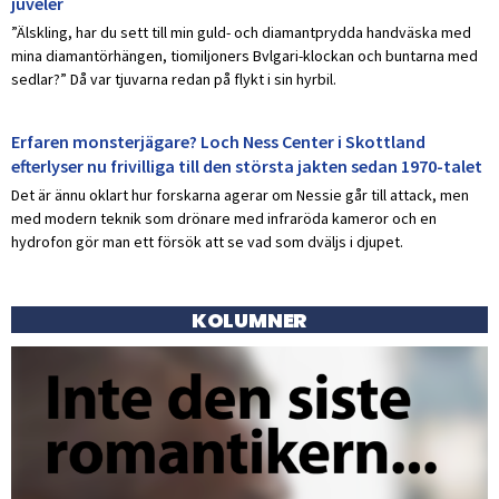
juveler
”Älskling, har du sett till min guld- och diamantprydda handväska med
mina diamantörhängen, tiomiljoners Bvlgari-klockan och buntarna med
sedlar?” Då var tjuvarna redan på flykt i sin hyrbil.
Erfaren monsterjägare? Loch Ness Center i Skottland
efterlyser nu frivilliga till den största jakten sedan 1970-talet
Det är ännu oklart hur forskarna agerar om Nessie går till attack, men
med modern teknik som drönare med infraröda kameror och en
hydrofon gör man ett försök att se vad som dväljs i djupet.
KOLUMNER