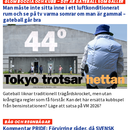
GLÖM BOCCIA OCH KUBB – DET ÄR GATEBALL SOM GÄLLER
Man måste inte sitta inne i ett luftkonditionerat
rum och se på tv varma somrar om man är gammal –
gateball går bra
Gateball liknar traditionell trägårdskrocket, men utan
krångliga regler som få förstår. Kan det här ersätta kubbspel
från bensinstationen? Läge att satsa på VM 2026?
BÅG OCH REGNBÅGAR
Kommentar PRIDE: Förvirring råder, då SVENSK