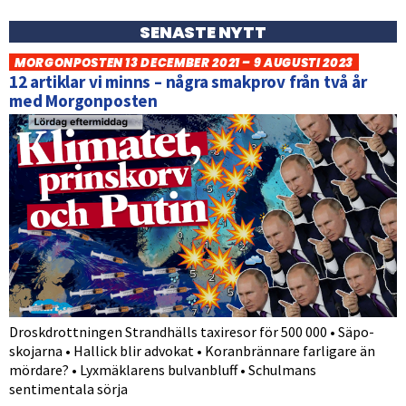
SENASTE NYTT
MORGONPOSTEN 13 DECEMBER 2021 – 9 AUGUSTI 2023
12 artiklar vi minns – några smakprov från två år
med Morgonposten
Droskdrottningen Strandhälls taxiresor för 500 000 • Säpo-
skojarna • Hallick blir advokat • Koranbrännare farligare än
mördare? • Lyxmäklarens bulvanbluff • Schulmans
sentimentala sörja