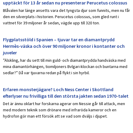
upptäckt för 13 år sedan nu presenterar Perucetus colossus
Blåvalen har länge ansetts vara det tyngsta djur som funnits, men nu får
den en silverplats i historien. Perucetus colossus, som gled runt i
vattnet för 39 miljoner år sedan, vägde upp till 320 ton.
Flygplatsstöld i Spanien – tjuvar tar en diamantprydd
Hermès-väska och över 90 miljoner kronor i kontanter och
juveler
”Älskling, har du sett till min guld- och diamantprydda handväska med
mina diamantörhängen, tiomiljoners Bvlgari-klockan och buntarna med
sedlar?” Då var tjuvarna redan på flykt i sin hyrbil.
Erfaren monsterjägare? Loch Ness Center i Skottland
efterlyser nu frivilliga till den största jakten sedan 1970-talet
Det är ännu oklart hur forskarna agerar om Nessie går till attack, men
med modern teknik som drönare med infraröda kameror och en
hydrofon gör man ett försök att se vad som dväljs i djupet.