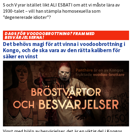
S och V yrar istället likt ALI ESBATI om att vi måste lära av
1930-talet – vill han stämpla homosexuella som
”degenererade idioter”?
DAGS FÖR VOODOOBROTTNING? FRAM MED
BESVÄRJELSERNA!
Det behövs magi för att vinna i voodoobrottning i
Kongo, och de ska vara av den rätta kalibern för
säker en vinst
Vinst med hjälp av besvärjelser, det är en viktig del i Kongos