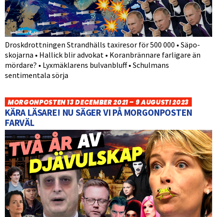
Droskdrottningen Strandhälls taxiresor för 500 000 • Säpo-
skojarna • Hallick blir advokat • Koranbrännare farligare än
mördare? • Lyxmäklarens bulvanbluff • Schulmans
sentimentala sörja
MORGONPOSTEN 13 DECEMBER 2021 – 9 AUGUSTI 2023
KÄRA LÄSARE! NU SÄGER VI PÅ MORGONPOSTEN
FARVÄL