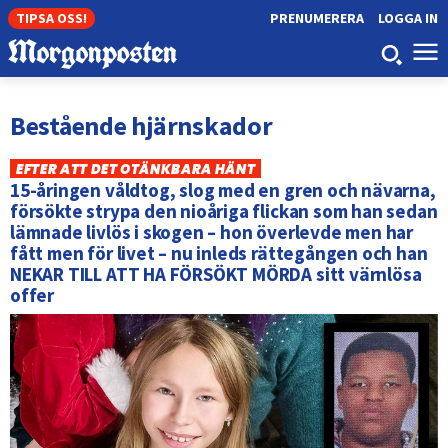
TIPSA OSS!
PRENUMERERA
LOGGA IN
Bestående hjärnskador
EFTER ATT DET OTÄNKBARA HÄNT
15-åringen våldtog, slog med en gren och nävarna,
försökte strypa den nioåriga flickan som han sedan
lämnade livlös i skogen – hon överlevde men har
fått men för livet – nu inleds rättegången och han
NEKAR TILL ATT HA FÖRSÖKT MÖRDA sitt värnlösa
offer