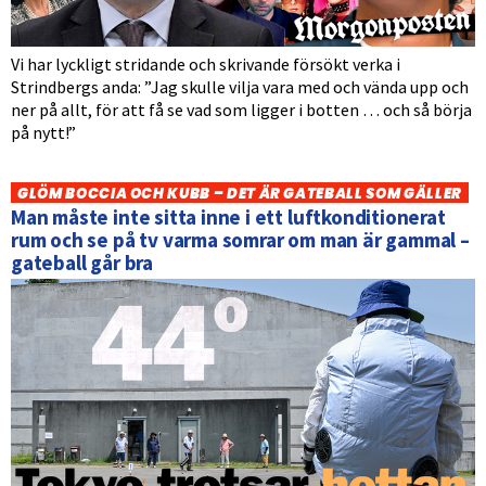
Vi har lyckligt stridande och skrivande försökt verka i
Strindbergs anda: ”Jag skulle vilja vara med och vända upp och
ner på allt, för att få se vad som ligger i botten … och så börja
på nytt!”
GLÖM BOCCIA OCH KUBB – DET ÄR GATEBALL SOM GÄLLER
Man måste inte sitta inne i ett luftkonditionerat
rum och se på tv varma somrar om man är gammal –
gateball går bra