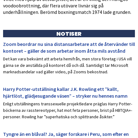
voodoobrottning, där flera utövare livnär sig på
underhållningen. Berömd boxningsmatch 1974 lade grunden.
NOTISER
Zoom beordrar nu sina distansarbetare att de återvänder till
kontoret – gäller de som arbetar inom åtta mils avstånd
Det kan vara bekvämt att arbeta hemifrån, men stora företag i USA vill
gärna se de anställda på kontoret då och då. Samtidigt tar Microsoft
marknadsandelar vad gäller video, på Zooms bekostnad.
Harry Potter-utställning kallar J.K. Rowling ett ”kallt,
hjärtlöst, glädjesugande väsen” – stryker nu hennes namn
Enligt utställningens transsexuelle projektledare präglas Harry Potter-
böckerna av rasstereotyper, hat mot feta personer, brist på HBTQIA+-
personer. Rowling har ”superhatiska och splittrande åsikter.”
Tyngre än en blåval? Ja, säger forskare i Peru, som efter en