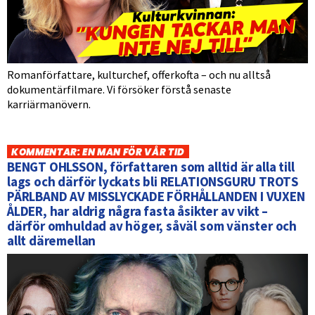
Romanförfattare, kulturchef, offerkofta – och nu alltså
dokumentärfilmare. Vi försöker förstå senaste
karriärmanövern.
KOMMENTAR: EN MAN FÖR VÅR TID
BENGT OHLSSON, författaren som alltid är alla till
lags och därför lyckats bli RELATIONSGURU TROTS
PÄRLBAND AV MISSLYCKADE FÖRHÅLLANDEN I VUXEN
ÅLDER, har aldrig några fasta åsikter av vikt –
därför omhuldad av höger, såväl som vänster och
allt däremellan