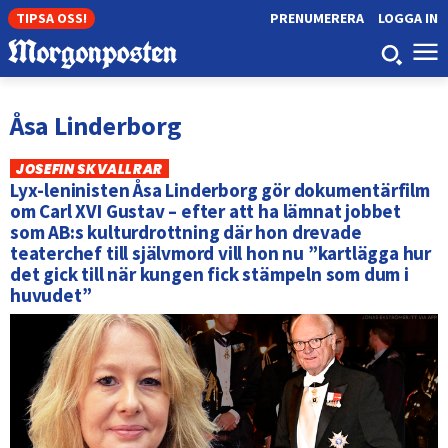
TIPSA OSS!
PRENUMERERA
LOGGA IN
Åsa Linderborg
JOSEFIN SKVALLRAR
Lyx-leninisten Åsa Linderborg gör dokumentärfilm
om Carl XVI Gustav – efter att ha lämnat jobbet
som AB:s kulturdrottning där hon drevade
teaterchef till självmord vill hon nu ”kartlägga hur
det gick till när kungen fick stämpeln som dum i
huvudet”