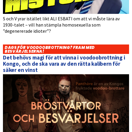
S och V yrar istället likt ALI ESBATI om att vi måste lära av
1930-talet – vill han stämpla homosexuella som
”degenererade idioter”?
DAGS FÖR VOODOOBROTTNING? FRAM MED
BESVÄRJELSERNA!
Det behövs magi för att vinna i voodoobrottning i
Kongo, och de ska vara av den rätta kalibern för
säker en vinst