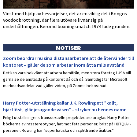
Vinst med hjälp av besvärjelser, det är en viktig del i Kongos
voodoobrottning, där flera utövare livnär sig på
underhållningen. Berömd boxningsmatch 1974 lade grunden.
NOTISER
Zoom beordrar nu sina distansarbetare att de återvänder till
kontoret – gäller de som arbetar inom åtta mils avstånd
Det kan vara bekvämt att arbeta hemifrån, men stora företag i USA vill
gärna se de anställda på kontoret då och då. Samtidigt tar Microsoft
marknadsandelar vad gäller video, på Zooms bekostnad.
Harry Potter-utställning kallar J.K. Rowling ett ”kallt,
hjärtlöst, glädjesugande väsen” – stryker nu hennes namn
Enligt utställningens transsexuelle projektledare präglas Harry Potter-
böckerna av rasstereotyper, hat mot feta personer, brist på HBTQIA+-
personer. Rowling har ”superhatiska och splittrande åsikter.”