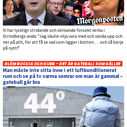
Vi har lyckligt stridande och skrivande försökt verka i
Strindbergs anda: ”Jag skulle vilja vara med och vända upp och
ner på allt, för att få se vad som ligger i botten … och så börja
på nytt!”
GLÖM BOCCIA OCH KUBB – DET ÄR GATEBALL SOM GÄLLER
Man måste inte sitta inne i ett luftkonditionerat
rum och se på tv varma somrar om man är gammal –
gateball går bra