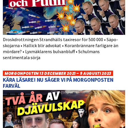
Droskdrottningen Strandhälls taxiresor för 500 000 • Säpo-
skojarna • Hallick blir advokat • Koranbrännare farligare än
mördare? • Lyxmäklarens bulvanbluff • Schulmans
sentimentala sörja
MORGONPOSTEN 13 DECEMBER 2021 – 9 AUGUSTI 2023
KÄRA LÄSARE! NU SÄGER VI PÅ MORGONPOSTEN
FARVÄL