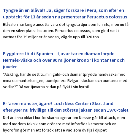
Tyngre än en blåval? Ja, säger forskare i Peru, som efter en
upptäckt för 13 år sedan nu presenterar Perucetus colossus
Blåvalen har länge ansetts vara det tyngsta djur som funnits, men nu får
den en silverplats i historien. Perucetus colossus, som gled runt i
vattnet för 39 miljoner år sedan, vägde upp till 320 ton.
Flygplatsstöld i Spanien – tjuvar tar en diamantprydd
Hermès-väska och över 90 miljoner kronor i kontanter och
juveler
”Älskling, har du sett till min guld- och diamantprydda handväska med
mina diamantörhängen, tiomiljoners Bvlgari-klockan och buntarna med
sedlar?” Då var tjuvarna redan på flykt i sin hyrbil.
Erfaren monsterjägare? Loch Ness Center i Skottland
efterlyser nu frivilliga till den största jakten sedan 1970-talet
Det är ännu oklart hur forskarna agerar om Nessie går till attack, men
med modern teknik som drönare med infraröda kameror och en
hydrofon gör man ett försök att se vad som dväljs i djupet.