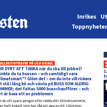
Inrikes
Ut
Toppnyhete
OLLEKTIVTRAFIK PÅ LÅG VÄXEL
R DYRT ATT TANKA när du ska till jobbet?
1
nkte du ta bussen – och samtidigt vara
f
limatsmart”? Glöm det – om du inte vill riskera
t stå i lång kö och vänta på BUSS SOM ALDRIG
OMMER; det fattas 5000 busschaufförer – och
t är bara ett av problemen
 du vill spara pengar eller rädda ditt klimatsamvete,
ler helt enkelt inte har råd att äga en bil, tillstöter