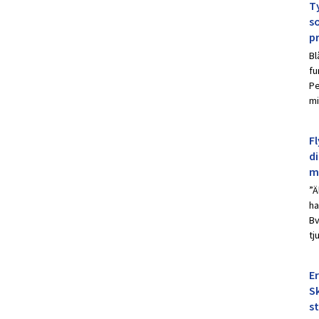
Ty
s
p
Bl
fu
Pe
mi
Fl
d
m
”Ä
ha
Bv
tj
E
Sk
s