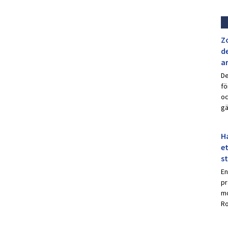
Z
de
a
De
fö
oc
gä
Ha
et
s
En
pr
mo
Ro