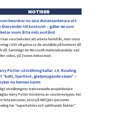
NOTISER
oom beordrar nu sina distansarbetare att
 återvänder till kontoret – gäller de som
rbetar inom åtta mils avstånd
t kan vara bekvämt att arbeta hemifrån, men stora
retag i USA vill gärna se de anställda på kontoret då
h då. Samtidigt tar Microsoft marknadsandelar vad
ller video, på Zooms bekostnad.
rry Potter-utställning kallar J.K. Rowling
t ”kallt, hjärtlöst, glädjesugande väsen” –
tryker nu hennes namn
ligt utställningens transsexuelle projektledare
äglas Harry Potter-böckerna av rasstereotyper, hat
t feta personer, brist på HBTQIA+-personer.
wling har ”superhatiska och splittrande åsikter.”