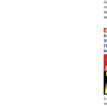
Ga
me
de
b
K
S
F
k
S 
må