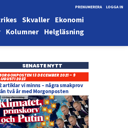
PRENUMERERA
LOGGA IN
rikes
Skvaller
Ekonomi
r
Kolumner
Helgläsning
SENASTE NYTT
MORGONPOSTEN 13 DECEMBER 2021 – 9
AUGUSTI 2023
2 artiklar vi minns – några smakprov
rån två år med Morgonposten