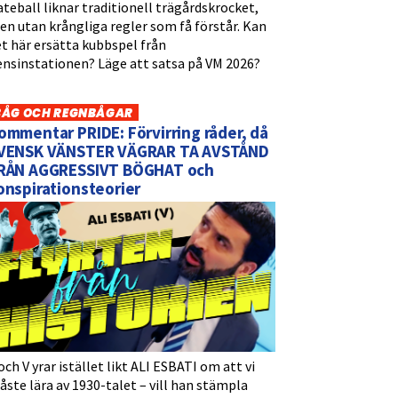
teball liknar traditionell trägårdskrocket,
n utan krångliga regler som få förstår. Kan
t här ersätta kubbspel från
ensinstationen? Läge att satsa på VM 2026?
BÅG OCH REGNBÅGAR
ommentar PRIDE: Förvirring råder, då
VENSK VÄNSTER VÄGRAR TA AVSTÅND
RÅN AGGRESSIVT BÖGHAT och
onspirationsteorier
och V yrar istället likt ALI ESBATI om att vi
ste lära av 1930-talet – vill han stämpla