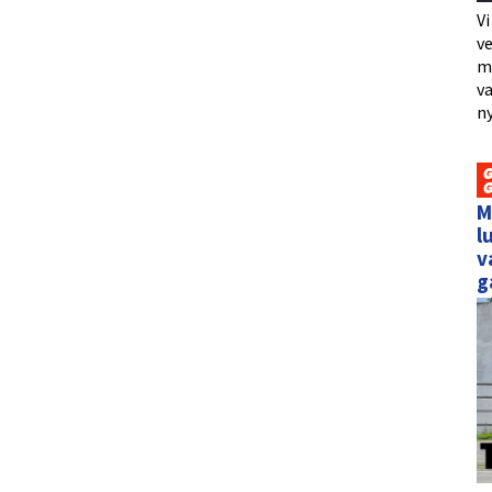
Vi
ve
me
va
ny
M
l
v
g