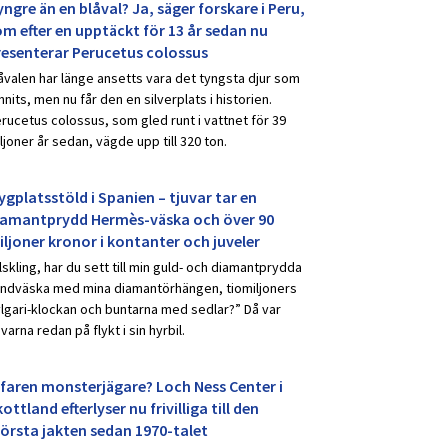
ngre än en blåval? Ja, säger forskare i Peru,
om efter en upptäckt för 13 år sedan nu
resenterar Perucetus colossus
åvalen har länge ansetts vara det tyngsta djur som
nnits, men nu får den en silverplats i historien.
rucetus colossus, som gled runt i vattnet för 39
ljoner år sedan, vägde upp till 320 ton.
ygplatsstöld i Spanien – tjuvar tar en
iamantprydd Hermès-väska och över 90
iljoner kronor i kontanter och juveler
lskling, har du sett till min guld- och diamantprydda
ndväska med mina diamantörhängen, tiomiljoners
lgari-klockan och buntarna med sedlar?” Då var
uvarna redan på flykt i sin hyrbil.
rfaren monsterjägare? Loch Ness Center i
ottland efterlyser nu frivilliga till den
törsta jakten sedan 1970-talet