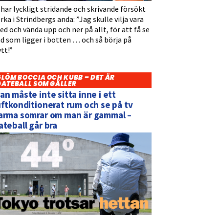
 har lyckligt stridande och skrivande försökt
rka i Strindbergs anda: ”Jag skulle vilja vara
d och vända upp och ner på allt, för att få se
d som ligger i botten … och så börja på
tt!”
GLÖM BOCCIA OCH KUBB – DET ÄR
GATEBALL SOM GÄLLER
an måste inte sitta inne i ett
uftkonditionerat rum och se på tv
arma somrar om man är gammal –
ateball går bra