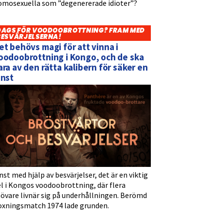
omosexuella som ”degenererade idioter”?
DAGS FÖR VOODOOBROTTNING? FRAM MED
BESVÄRJELSERNA!
et behövs magi för att vinna i
oodoobrottning i Kongo, och de ska
ara av den rätta kalibern för säker en
inst
nst med hjälp av besvärjelser, det är en viktig
l i Kongos voodoobrottning, där flera
tövare livnär sig på underhållningen. Berömd
oxningsmatch 1974 lade grunden.