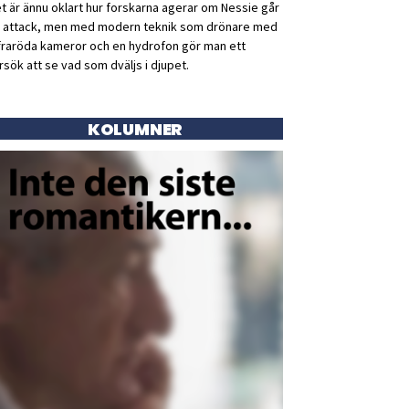
t är ännu oklart hur forskarna agerar om Nessie går
ll attack, men med modern teknik som drönare med
fraröda kameror och en hydrofon gör man ett
rsök att se vad som dväljs i djupet.
KOLUMNER