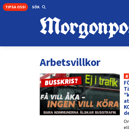
TIPSA OSS!
SÖK
Arbetsvillkor
K
FÖ
Tä
”k
at
K
de
Om
el