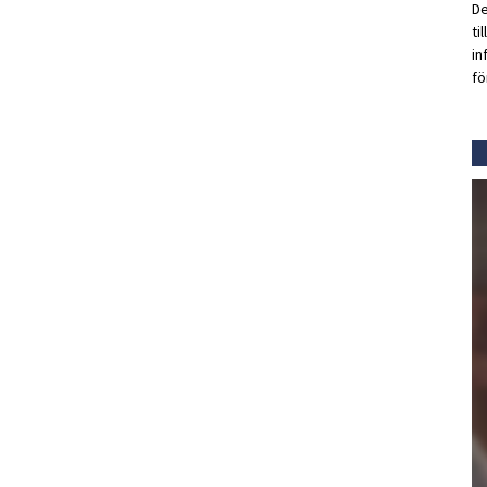
De
ti
in
fö