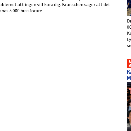
oblemet att ingen vill köra dig. Branschen säger att det
knas 5 000 bussförare.
D
00
K
L
s
K
M