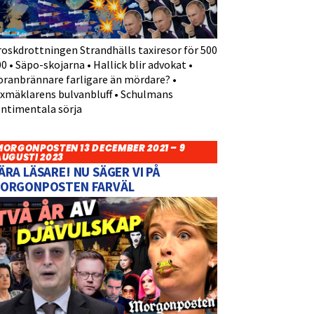
roskdrottningen Strandhälls taxiresor för 500
0 • Säpo-skojarna • Hallick blir advokat •
oranbrännare farligare än mördare? •
yxmäklarens bulvanbluff • Schulmans
entimentala sörja
MORGONPOSTEN 13 DECEMBER 2021 – 9
AUGUSTI 2023
ÄRA LÄSARE! NU SÄGER VI PÅ
ORGONPOSTEN FARVÄL