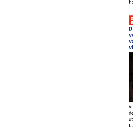
h
D
v
v
v
Vi
de
u
b