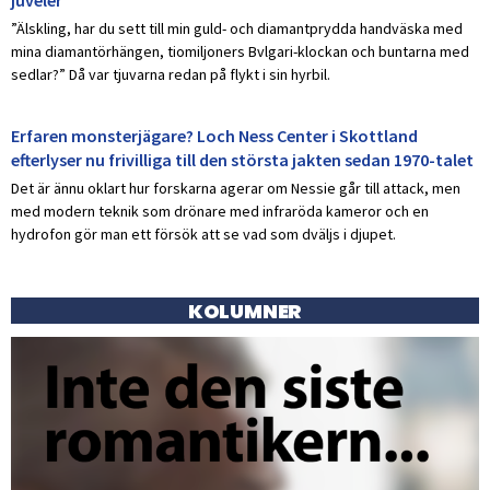
”Älskling, har du sett till min guld- och diamantprydda handväska med
mina diamantörhängen, tiomiljoners Bvlgari-klockan och buntarna med
sedlar?” Då var tjuvarna redan på flykt i sin hyrbil.
Erfaren monsterjägare? Loch Ness Center i Skottland
efterlyser nu frivilliga till den största jakten sedan 1970-talet
Det är ännu oklart hur forskarna agerar om Nessie går till attack, men
med modern teknik som drönare med infraröda kameror och en
hydrofon gör man ett försök att se vad som dväljs i djupet.
KOLUMNER