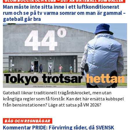
GLÖM BOCCIA OCH KUBB – DET ÄR GATEBALL SOM GÄLLER
Man måste inte sitta inne i ett luftkonditionerat
rum och se på tv varma somrar om man är gammal –
gateball går bra
Gateball liknar traditionell trägårdskrocket, men utan
krångliga regler som få förstår. Kan det här ersätta kubbspel
från bensinstationen? Läge att satsa på VM 2026?
BÅG OCH REGNBÅGAR
Kommentar PRIDE: Förvirring råder, då SVENSK