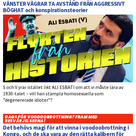
VÄNSTER VÄGRAR TA AVSTÅND FRÅN AGGRESSIVT
BÖGHAT och konspirationsteorier
S och V yrar istället likt ALI ESBATI om att vi måste lära av
1930-talet – vill han stämpla homosexuella som
”degenererade idioter”?
DAGS FÖR VOODOOBROTTNING? FRAM MED
BESVÄRJELSERNA!
Det behövs magi för att vinna i voodoobrottning i
Kongo, och de ska vara av den rätta kalibern för