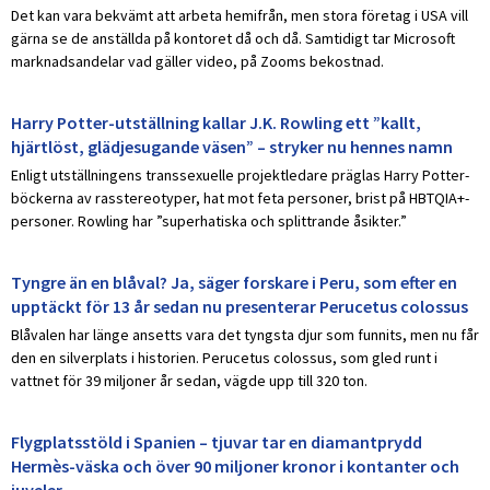
Det kan vara bekvämt att arbeta hemifrån, men stora företag i USA vill
gärna se de anställda på kontoret då och då. Samtidigt tar Microsoft
marknadsandelar vad gäller video, på Zooms bekostnad.
Harry Potter-utställning kallar J.K. Rowling ett ”kallt,
hjärtlöst, glädjesugande väsen” – stryker nu hennes namn
Enligt utställningens transsexuelle projektledare präglas Harry Potter-
böckerna av rasstereotyper, hat mot feta personer, brist på HBTQIA+-
personer. Rowling har ”superhatiska och splittrande åsikter.”
Tyngre än en blåval? Ja, säger forskare i Peru, som efter en
upptäckt för 13 år sedan nu presenterar Perucetus colossus
Blåvalen har länge ansetts vara det tyngsta djur som funnits, men nu får
den en silverplats i historien. Perucetus colossus, som gled runt i
vattnet för 39 miljoner år sedan, vägde upp till 320 ton.
Flygplatsstöld i Spanien – tjuvar tar en diamantprydd
Hermès-väska och över 90 miljoner kronor i kontanter och
juveler