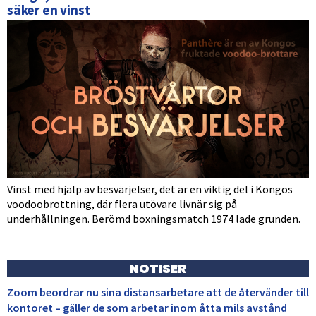
säker en vinst
Vinst med hjälp av besvärjelser, det är en viktig del i Kongos
voodoobrottning, där flera utövare livnär sig på
underhållningen. Berömd boxningsmatch 1974 lade grunden.
NOTISER
Zoom beordrar nu sina distansarbetare att de återvänder till
kontoret – gäller de som arbetar inom åtta mils avstånd