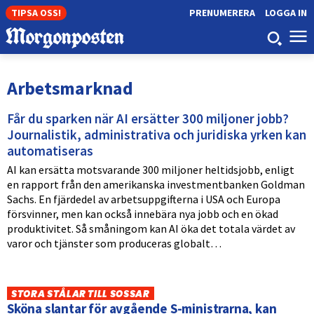
TIPSA OSS!
PRENUMERERA
LOGGA IN
Arbetsmarknad
Får du sparken när AI ersätter 300 miljoner jobb?
Journalistik, administrativa och juridiska yrken kan
automatiseras
AI kan ersätta motsvarande 300 miljoner heltidsjobb, enligt
en rapport från den amerikanska investmentbanken Goldman
Sachs. En fjärdedel av arbetsuppgifterna i USA och Europa
försvinner, men kan också innebära nya jobb och en ökad
produktivitet. Så småningom kan AI öka det totala värdet av
varor och tjänster som produceras globalt…
STORA STÅLAR TILL SOSSAR
Sköna slantar för avgående S-ministrarna, kan