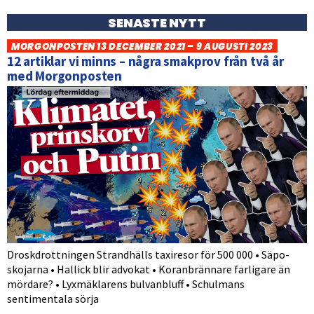
SENASTE NYTT
MORGONPOSTEN 13 DECEMBER 2021 – 9 AUGUSTI 2023
12 artiklar vi minns – några smakprov från två år
med Morgonposten
Droskdrottningen Strandhälls taxiresor för 500 000 • Säpo-
skojarna • Hallick blir advokat • Koranbrännare farligare än
mördare? • Lyxmäklarens bulvanbluff • Schulmans
sentimentala sörja