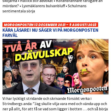
skojarna • Hallick blir advokat • Koranbrännare farligare än
mördare? • Lyxmäklarens bulvanbluff • Schulmans
sentimentala sörja
MORGONPOSTEN 13 DECEMBER 2021 – 9 AUGUSTI 2023
KÄRA LÄSARE! NU SÄGER VI PÅ MORGONPOSTEN
FARVÄL
Vi har lyckligt stridande och skrivande försökt verka i
Strindbergs anda: ”Jag skulle vilja vara med och vända upp och
ner på allt, för att få se vad som ligger i botten … och så börja