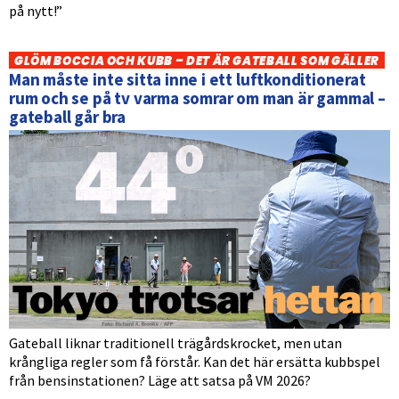
på nytt!”
GLÖM BOCCIA OCH KUBB – DET ÄR GATEBALL SOM GÄLLER
Man måste inte sitta inne i ett luftkonditionerat
rum och se på tv varma somrar om man är gammal –
gateball går bra
Gateball liknar traditionell trägårdskrocket, men utan
krångliga regler som få förstår. Kan det här ersätta kubbspel
från bensinstationen? Läge att satsa på VM 2026?