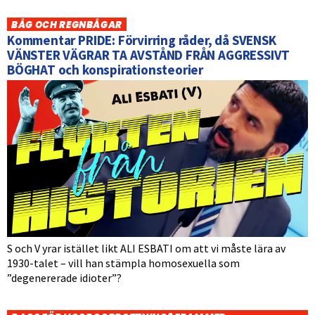
BÅG OCH REGNBÅGAR
Kommentar PRIDE: Förvirring råder, då SVENSK
VÄNSTER VÄGRAR TA AVSTÅND FRÅN AGGRESSIVT
BÖGHAT och konspirationsteorier
S och V yrar istället likt ALI ESBATI om att vi måste lära av
1930-talet – vill han stämpla homosexuella som
”degenererade idioter”?