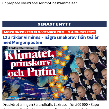
upprepade överträdelser mot bestämmelser…
SENASTE NYTT
MORGONPOSTEN 13 DECEMBER 2021 – 9 AUGUSTI 2023
12 artiklar vi minns – några smakprov från två år
med Morgonposten
Droskdrottningen Strandhälls taxiresor för 500 000 • Säpo-