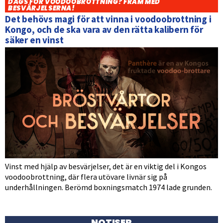
DAGS FÖR VOODOOBROTTNING? FRAM MED
BESVÄRJELSERNA!
Det behövs magi för att vinna i voodoobrottning i
Kongo, och de ska vara av den rätta kalibern för
säker en vinst
Vinst med hjälp av besvärjelser, det är en viktig del i Kongos
voodoobrottning, där flera utövare livnär sig på
underhållningen. Berömd boxningsmatch 1974 lade grunden.
NOTISER