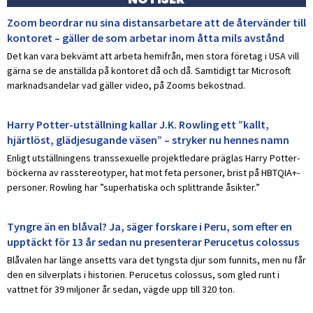
Zoom beordrar nu sina distansarbetare att de återvänder till
kontoret – gäller de som arbetar inom åtta mils avstånd
Det kan vara bekvämt att arbeta hemifrån, men stora företag i USA vill
gärna se de anställda på kontoret då och då. Samtidigt tar Microsoft
marknadsandelar vad gäller video, på Zooms bekostnad.
Harry Potter-utställning kallar J.K. Rowling ett ”kallt,
hjärtlöst, glädjesugande väsen” – stryker nu hennes namn
Enligt utställningens transsexuelle projektledare präglas Harry Potter-
böckerna av rasstereotyper, hat mot feta personer, brist på HBTQIA+-
personer. Rowling har ”superhatiska och splittrande åsikter.”
Tyngre än en blåval? Ja, säger forskare i Peru, som efter en
upptäckt för 13 år sedan nu presenterar Perucetus colossus
Blåvalen har länge ansetts vara det tyngsta djur som funnits, men nu får
den en silverplats i historien. Perucetus colossus, som gled runt i
vattnet för 39 miljoner år sedan, vägde upp till 320 ton.