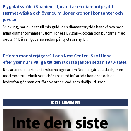
Flygplatsstöld i Spanien – tjuvar tar en diamantprydd
Hermès-väska och över 90 miljoner kronor i kontanter och
juveler
”Älskling, har du sett till min guld- och diamantprydda handväska med
mina diamantörhängen, tiomiljoners Bvlgari-klockan och buntarna med
sedlar?” Då var tjuvarna redan på flykt i sin hyrbil.
Erfaren monsterjägare? Loch Ness Center i Skottland
efterlyser nu frivilliga till den största jakten sedan 1970-talet
Det är ännu oklart hur forskarna agerar om Nessie går till attack, men
med modern teknik som drönare med infraröda kameror och en
hydrofon gör man ett försök att se vad som dväljs i djupet.
KOLUMNER