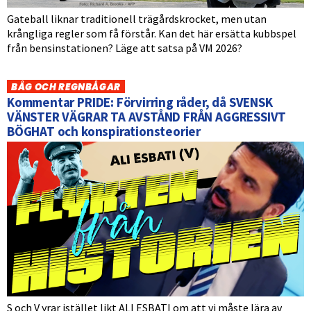
Gateball liknar traditionell trägårdskrocket, men utan
krångliga regler som få förstår. Kan det här ersätta kubbspel
från bensinstationen? Läge att satsa på VM 2026?
BÅG OCH REGNBÅGAR
Kommentar PRIDE: Förvirring råder, då SVENSK
VÄNSTER VÄGRAR TA AVSTÅND FRÅN AGGRESSIVT
BÖGHAT och konspirationsteorier
S och V yrar istället likt ALI ESBATI om att vi måste lära av