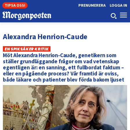
TIPSA OSS!
PRENUMERERA
LOGGA IN
Alexandra Henrion-Caude
EN SPIKSÄKER KRITIK
Möt Alexandra Henrion-Caude, genetikern som
ställer grundläggande frågor om vad vetenskap
egentligen är: en sanning, ett fullbordat faktum –
eller en pågående process? Vår framtid är oviss,
både läkare och patienter blev förda bakom ljuset