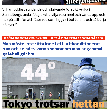
Vi har lyckligt stridande och skrivande försökt verka i
Strindbergs anda: ”Jag skulle vilja vara med och vända upp och
ner på allt, för att få se vad som ligger i botten … och så börja
på nytt!”
GLÖM BOCCIA OCH KUBB – DET ÄR GATEBALL SOM GÄLLER
Man måste inte sitta inne i ett luftkonditionerat
rum och se på tv varma somrar om man är gammal –
gateball går bra