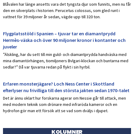
Blåvalen har länge ansetts vara det tyngsta djur som funnits, men nu får
den en silverplats i historien. Perucetus colossus, som gled runt i
vattnet för 39 miljoner år sedan, vägde upp till 320 ton.
Flygplatsstöld i Spanien – tjuvar tar en diamantprydd
Hermès-väska och över 90 miljoner kronor i kontanter och
juveler
”Älskling, har du sett till min guld- och diamantprydda handväska med
mina diamantörhängen, tiomiljoners Bvlgari-klockan och buntarna med
sedlar?” Då var tjuvarna redan på flykt i sin hyrbil.
Erfaren monsterjägare? Loch Ness Center i Skottland
efterlyser nu frivilliga till den största jakten sedan 1970-talet
Det är ännu oklart hur forskarna agerar om Nessie går till attack, men
med modern teknik som drönare med infraröda kameror och en
hydrofon gör man ett försök att se vad som dväljs i djupet.
KOLUMNER