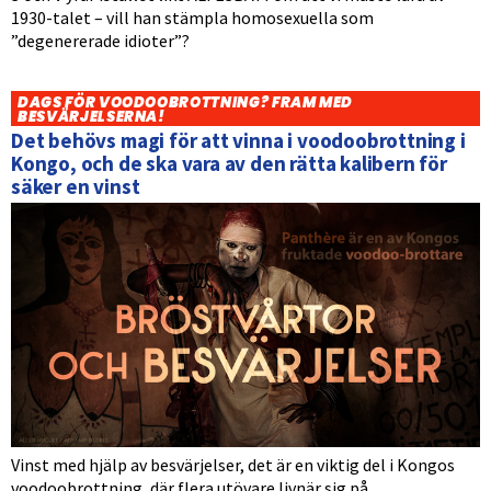
1930-talet – vill han stämpla homosexuella som
”degenererade idioter”?
DAGS FÖR VOODOOBROTTNING? FRAM MED
BESVÄRJELSERNA!
Det behövs magi för att vinna i voodoobrottning i
Kongo, och de ska vara av den rätta kalibern för
säker en vinst
Vinst med hjälp av besvärjelser, det är en viktig del i Kongos
voodoobrottning, där flera utövare livnär sig på