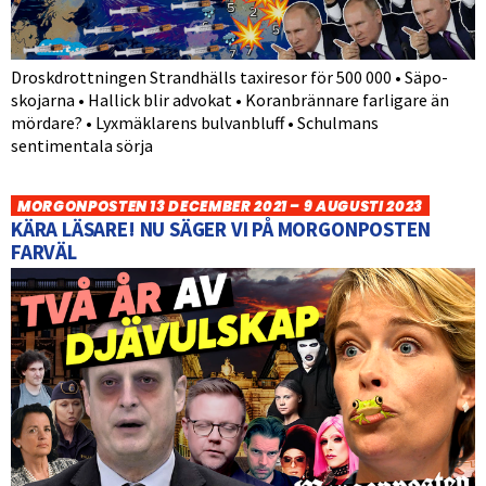
Droskdrottningen Strandhälls taxiresor för 500 000 • Säpo-
skojarna • Hallick blir advokat • Koranbrännare farligare än
mördare? • Lyxmäklarens bulvanbluff • Schulmans
sentimentala sörja
MORGONPOSTEN 13 DECEMBER 2021 – 9 AUGUSTI 2023
KÄRA LÄSARE! NU SÄGER VI PÅ MORGONPOSTEN
FARVÄL