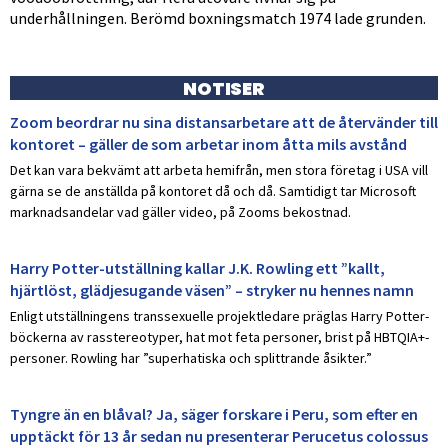
underhållningen. Berömd boxningsmatch 1974 lade grunden.
NOTISER
Zoom beordrar nu sina distansarbetare att de återvänder till
kontoret – gäller de som arbetar inom åtta mils avstånd
Det kan vara bekvämt att arbeta hemifrån, men stora företag i USA vill
gärna se de anställda på kontoret då och då. Samtidigt tar Microsoft
marknadsandelar vad gäller video, på Zooms bekostnad.
Harry Potter-utställning kallar J.K. Rowling ett ”kallt,
hjärtlöst, glädjesugande väsen” – stryker nu hennes namn
Enligt utställningens transsexuelle projektledare präglas Harry Potter-
böckerna av rasstereotyper, hat mot feta personer, brist på HBTQIA+-
personer. Rowling har ”superhatiska och splittrande åsikter.”
Tyngre än en blåval? Ja, säger forskare i Peru, som efter en
upptäckt för 13 år sedan nu presenterar Perucetus colossus