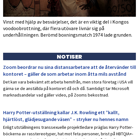
Vinst med hjälp av besvärjelser, det är en viktig del i Kongos
voodoobrottning, där flera utövare livnär sig på
underhållningen. Berömd boxningsmatch 1974 lade grunden.
NOTISER
Zoom beordrar nu sina distansarbetare att de återvänder till
kontoret – gäller de som arbetar inom åtta mils avstånd
Det kan vara bekvämt att arbeta hemifrån, men stora företag i USA vill
gärna se de anställda på kontoret då och då. Samtidigt tar Microsoft
marknadsandelar vad gäller video, på Zooms bekostnad.
Harry Potter-utställning kallar J.K. Rowling ett ”kallt,
hjärtlöst, glädjesugande väsen” – stryker nu hennes namn
Enligt utställningens transsexuelle projektledare präglas Harry Potter-
böckerna av rasstereotyper, hat mot feta personer, brist på HBTQIA+-