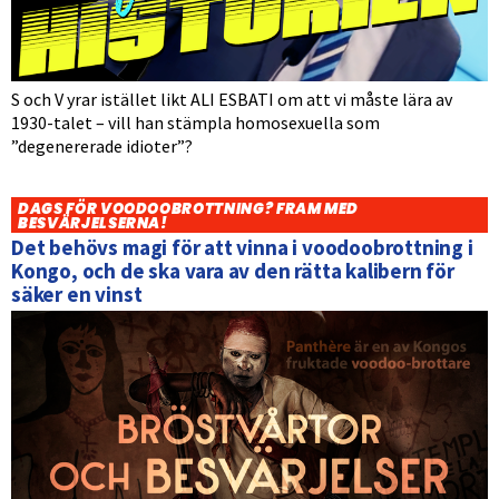
S och V yrar istället likt ALI ESBATI om att vi måste lära av
1930-talet – vill han stämpla homosexuella som
”degenererade idioter”?
DAGS FÖR VOODOOBROTTNING? FRAM MED
BESVÄRJELSERNA!
Det behövs magi för att vinna i voodoobrottning i
Kongo, och de ska vara av den rätta kalibern för
säker en vinst