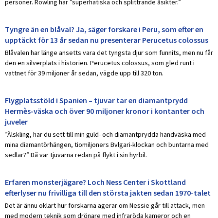
personer. Rowling har ”superhatiska och splittrande åsikter.”
Tyngre än en blåval? Ja, säger forskare i Peru, som efter en
upptäckt för 13 år sedan nu presenterar Perucetus colossus
Blåvalen har länge ansetts vara det tyngsta djur som funnits, men nu får
den en silverplats i historien. Perucetus colossus, som gled runt i
vattnet för 39 miljoner år sedan, vägde upp till 320 ton.
Flygplatsstöld i Spanien – tjuvar tar en diamantprydd
Hermès-väska och över 90 miljoner kronor i kontanter och
juveler
”Älskling, har du sett till min guld- och diamantprydda handväska med
mina diamantörhängen, tiomiljoners Bvlgari-klockan och buntarna med
sedlar?” Då var tjuvarna redan på flykt i sin hyrbil.
Erfaren monsterjägare? Loch Ness Center i Skottland
efterlyser nu frivilliga till den största jakten sedan 1970-talet
Det är ännu oklart hur forskarna agerar om Nessie går till attack, men
med modern teknik som drönare med infraröda kameror och en