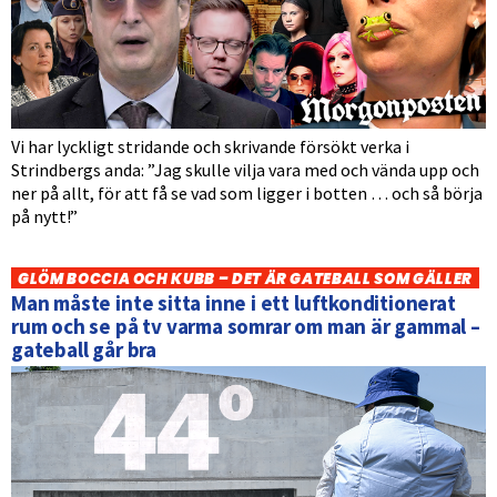
Vi har lyckligt stridande och skrivande försökt verka i
Strindbergs anda: ”Jag skulle vilja vara med och vända upp och
ner på allt, för att få se vad som ligger i botten … och så börja
på nytt!”
GLÖM BOCCIA OCH KUBB – DET ÄR GATEBALL SOM GÄLLER
Man måste inte sitta inne i ett luftkonditionerat
rum och se på tv varma somrar om man är gammal –
gateball går bra