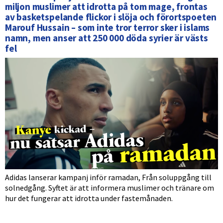
miljon muslimer att idrotta på tom mage, frontas
av basketspelande flickor i slöja och förortspoeten
Marouf Hussain – som inte tror terror sker i islams
namn, men anser att 250 000 döda syrier är västs
fel
Adidas lanserar kampanj inför ramadan, Från soluppgång till
solnedgång. Syftet är att informera muslimer och tränare om
hur det fungerar att idrotta under fastemånaden.