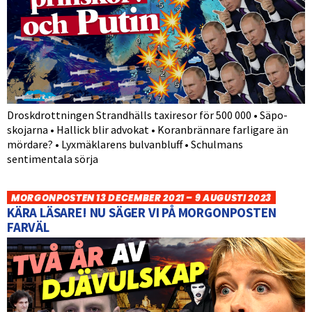
Droskdrottningen Strandhälls taxiresor för 500 000 • Säpo-
skojarna • Hallick blir advokat • Koranbrännare farligare än
mördare? • Lyxmäklarens bulvanbluff • Schulmans
sentimentala sörja
MORGONPOSTEN 13 DECEMBER 2021 – 9 AUGUSTI 2023
KÄRA LÄSARE! NU SÄGER VI PÅ MORGONPOSTEN
FARVÄL