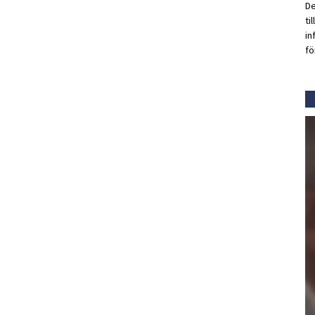
De
ti
in
fö