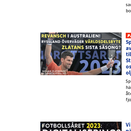
sa
bo
P
Sp
av
ti
St
os
ol
Sp
hä
åt
fjo
Vi
n