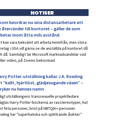
NOTISER
oom beordrar nu sina distansarbetare att
 återvänder till kontoret – gäller de som
rbetar inom åtta mils avstånd
t kan vara bekvämt att arbeta hemifrån, men stora
retag i USA vill gärna se de anställda på kontoret då
h då. Samtidigt tar Microsoft marknadsandelar vad
ller video, på Zooms bekostnad.
rry Potter-utställning kallar J.K. Rowling
t ”kallt, hjärtlöst, glädjesugande väsen” –
tryker nu hennes namn
ligt utställningens transsexuelle projektledare
äglas Harry Potter-böckerna av rasstereotyper, hat
t feta personer, brist på HBTQIA+-personer.
wling har ”superhatiska och splittrande åsikter.”