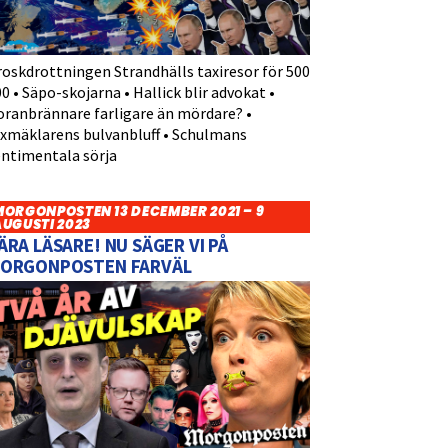
roskdrottningen Strandhälls taxiresor för 500
0 • Säpo-skojarna • Hallick blir advokat •
oranbrännare farligare än mördare? •
yxmäklarens bulvanbluff • Schulmans
entimentala sörja
MORGONPOSTEN 13 DECEMBER 2021 – 9
AUGUSTI 2023
ÄRA LÄSARE! NU SÄGER VI PÅ
ORGONPOSTEN FARVÄL