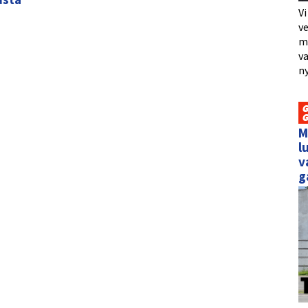
Vi
ve
me
va
ny
M
l
v
g