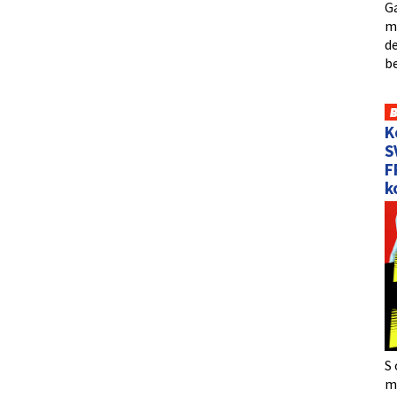
Ga
me
de
b
K
S
F
k
S 
må