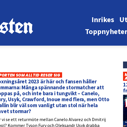
Inrikes
Ut
Toppnyhete
PORTEN SOM ALLTID RESER SIG
xningsåret 2023 är här och fansen håller
1
ummarna: Många spännande stormatcher att
f
ppas på, och inte bara i tungvikt – Canelo,
ry, Usyk, Crawford, Inoue med flera, men Otto
llin blir väl som vanligt utan stol när hela
avet stormar?
r vi se ett returmöte mellan Canelo Alvarez och Dmitrij
vol? Kommer Tyson Fury och Oleksandr Usyk drabba