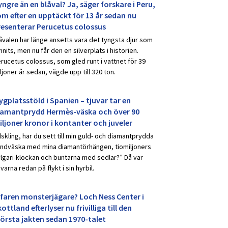
ngre än en blåval? Ja, säger forskare i Peru,
om efter en upptäckt för 13 år sedan nu
resenterar Perucetus colossus
åvalen har länge ansetts vara det tyngsta djur som
nnits, men nu får den en silverplats i historien.
rucetus colossus, som gled runt i vattnet för 39
ljoner år sedan, vägde upp till 320 ton.
ygplatsstöld i Spanien – tjuvar tar en
iamantprydd Hermès-väska och över 90
iljoner kronor i kontanter och juveler
lskling, har du sett till min guld- och diamantprydda
ndväska med mina diamantörhängen, tiomiljoners
lgari-klockan och buntarna med sedlar?” Då var
uvarna redan på flykt i sin hyrbil.
rfaren monsterjägare? Loch Ness Center i
ottland efterlyser nu frivilliga till den
törsta jakten sedan 1970-talet