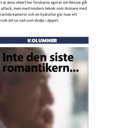
t är ännu oklart hur forskarna agerar om Nessie går
ll attack, men med modern teknik som drönare med
fraröda kameror och en hydrofon gör man ett
rsök att se vad som dväljs i djupet.
KOLUMNER