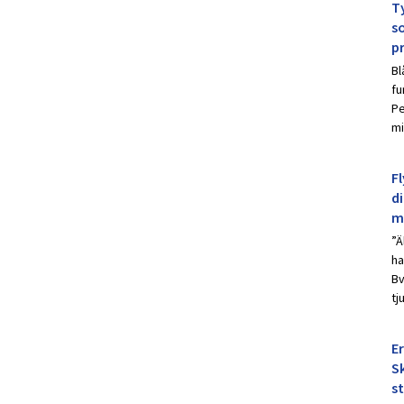
Ty
s
p
Bl
fu
Pe
mi
Fl
d
m
”Ä
ha
Bv
tj
E
Sk
s