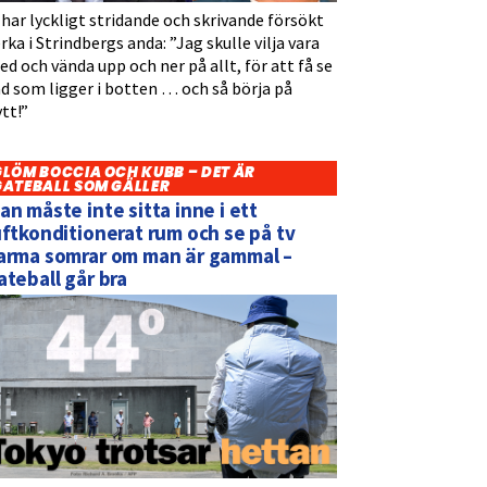
 har lyckligt stridande och skrivande försökt
rka i Strindbergs anda: ”Jag skulle vilja vara
d och vända upp och ner på allt, för att få se
d som ligger i botten … och så börja på
tt!”
GLÖM BOCCIA OCH KUBB – DET ÄR
GATEBALL SOM GÄLLER
an måste inte sitta inne i ett
uftkonditionerat rum och se på tv
arma somrar om man är gammal –
ateball går bra