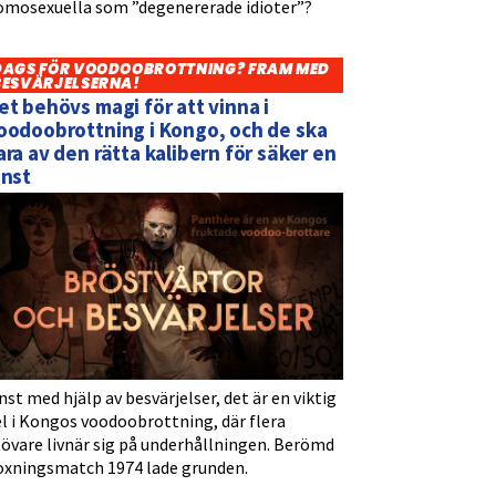
omosexuella som ”degenererade idioter”?
DAGS FÖR VOODOOBROTTNING? FRAM MED
BESVÄRJELSERNA!
et behövs magi för att vinna i
oodoobrottning i Kongo, och de ska
ara av den rätta kalibern för säker en
inst
nst med hjälp av besvärjelser, det är en viktig
l i Kongos voodoobrottning, där flera
tövare livnär sig på underhållningen. Berömd
oxningsmatch 1974 lade grunden.