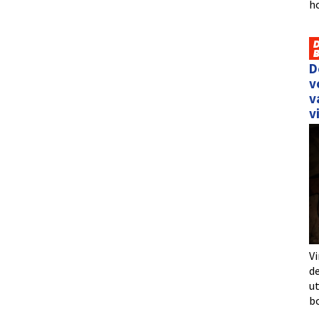
h
D
v
v
v
Vi
de
u
b