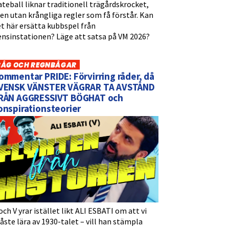
teball liknar traditionell trägårdskrocket,
n utan krångliga regler som få förstår. Kan
t här ersätta kubbspel från
ensinstationen? Läge att satsa på VM 2026?
BÅG OCH REGNBÅGAR
ommentar PRIDE: Förvirring råder, då
VENSK VÄNSTER VÄGRAR TA AVSTÅND
RÅN AGGRESSIVT BÖGHAT och
onspirationsteorier
och V yrar istället likt ALI ESBATI om att vi
ste lära av 1930-talet – vill han stämpla