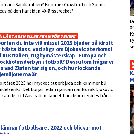
mman i Saudiarabien? Kommer Crawford och Spence
xas på den här sidan 40-årsstrecket?
D
00
K
Å LÄKTAREN ELLER FRAMFÖR TEVEN?
L
orten du inte vill missa! 2023 bjuder på idrott
s
 bästa klass, vad sägs om Djokovic återkomst
ll Australien, rugbymästerskap i Europa och
ockholmsderbyn i fotboll? Dessutom frågar vi
s vad Zlatan tar sig an, och hur lockande
K
jemiljonerna är
M
ortåret 2023 har mycket att erbjuda och kommer bli
ndelserikt. Det börjar redan i januari när Novak Djokovic
ervänder till Australien, landet han deporterades från i
l.
 lämnar fotbollsåret 2022 och blickar mot
ästa