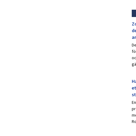
Z
de
a
De
fö
oc
gä
Ha
et
s
En
pr
mo
Ro