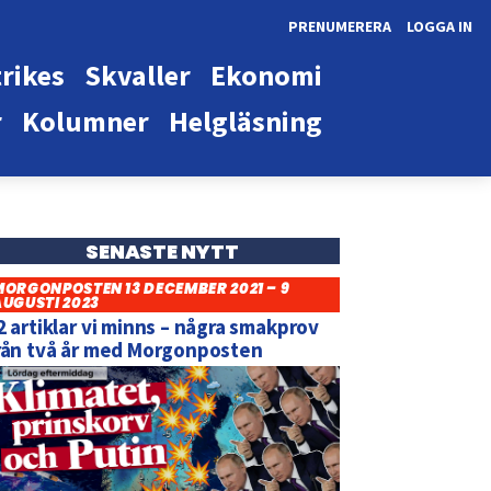
PRENUMERERA
LOGGA IN
rikes
Skvaller
Ekonomi
r
Kolumner
Helgläsning
SENASTE NYTT
MORGONPOSTEN 13 DECEMBER 2021 – 9
AUGUSTI 2023
2 artiklar vi minns – några smakprov
rån två år med Morgonposten