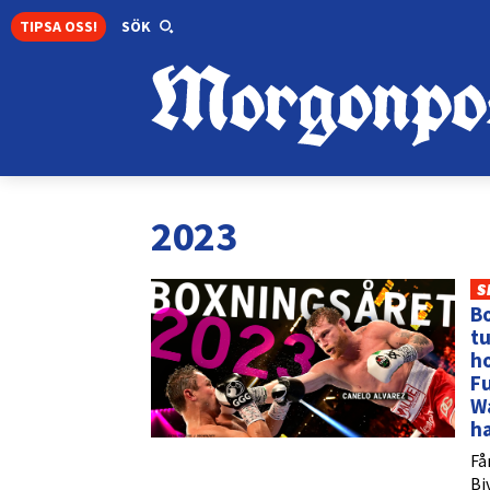
TIPSA OSS!
SÖK
2023
S
Bo
t
ho
Fu
Wa
h
Få
Bi