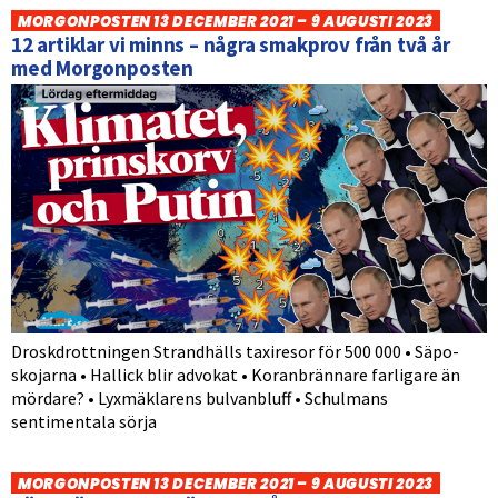
MORGONPOSTEN 13 DECEMBER 2021 – 9 AUGUSTI 2023
12 artiklar vi minns – några smakprov från två år
med Morgonposten
Droskdrottningen Strandhälls taxiresor för 500 000 • Säpo-
skojarna • Hallick blir advokat • Koranbrännare farligare än
mördare? • Lyxmäklarens bulvanbluff • Schulmans
sentimentala sörja
MORGONPOSTEN 13 DECEMBER 2021 – 9 AUGUSTI 2023