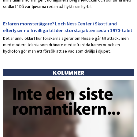
sedlar?” Då var tjuvarna redan på flykt i sin hyrbil.
Erfaren monsterjägare? Loch Ness Center i Skottland
efterlyser nu frivilliga till den största jakten sedan 1970-talet
Det är ännu oklart hur forskarna agerar om Nessie går till attack, men
med modern teknik som drönare med infraröda kameror och en
hydrofon gör man ett försök att se vad som dväljs i djupet.
KOLUMNER