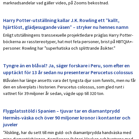
marknadsandelar vad gäller video, på Zooms bekostnad.
Harry Potter-utställning kallar J.K. Rowling ett ”kallt,
hjärtlöst, glädjesugande väsen” – stryker nu hennes namn
Enligt utställningens transsexuelle projektledare präglas Harry Potter-
böckerna av rasstereotyper, hat mot feta personer, brist på HBTQIA+-
personer. Rowling har ”superhatiska och splittrande åsikter.”
Tyngre än en blåval? Ja, säger forskare i Peru, som efter en
upptäckt för 13 år sedan nu presenterar Perucetus colossus
Blåvalen har länge ansetts vara det tyngsta djur som funnits, men nu får
den en silverplats i historien. Perucetus colossus, som gled runt i
vattnet för 39 miljoner år sedan, vägde upp till 320 ton.
Flygplatsstöld i Spanien – tjuvar tar en diamantprydd
Hermès-väska och över 90 miljoner kronor i kontanter och
juveler
”Älskling, har du sett till min guld- och diamantprydda handväska med
mina diamantörhängen, tiomiljoners Bvlgari-klockan och buntarna med