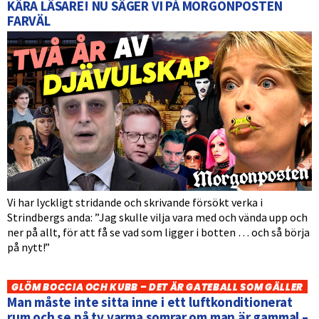
KÄRA LÄSARE! NU SÄGER VI PÅ MORGONPOSTEN
FARVÄL
Vi har lyckligt stridande och skrivande försökt verka i
Strindbergs anda: ”Jag skulle vilja vara med och vända upp och
ner på allt, för att få se vad som ligger i botten … och så börja
på nytt!”
GLÖM BOCCIA OCH KUBB – DET ÄR GATEBALL SOM GÄLLER
Man måste inte sitta inne i ett luftkonditionerat
rum och se på tv varma somrar om man är gammal –