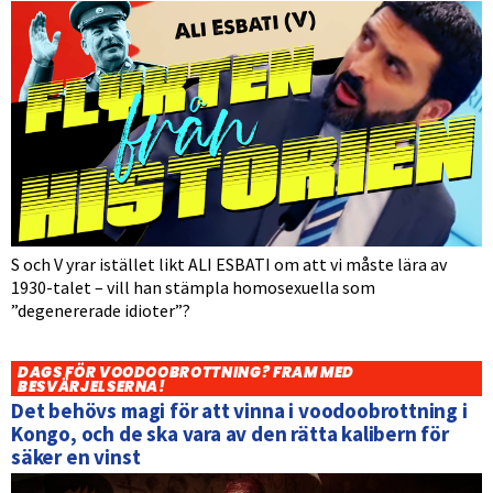
S och V yrar istället likt ALI ESBATI om att vi måste lära av
1930-talet – vill han stämpla homosexuella som
”degenererade idioter”?
DAGS FÖR VOODOOBROTTNING? FRAM MED
BESVÄRJELSERNA!
Det behövs magi för att vinna i voodoobrottning i
Kongo, och de ska vara av den rätta kalibern för
säker en vinst